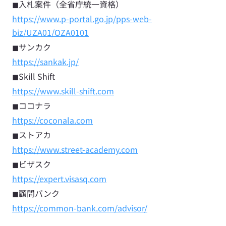
◼︎入札案件（全省庁統一資格）
https://www.p-portal.go.jp/pps-web-
biz/UZA01/OZA0101
◼︎サンカク
https://sankak.jp/
◼︎Skill Shift
https://www.skill-shift.com
◼︎ココナラ
https://coconala.com
◼︎ストアカ
https://www.street-academy.com
◼︎ビザスク
https://expert.visasq.com
◼︎顧問バンク
https://common-bank.com/advisor/