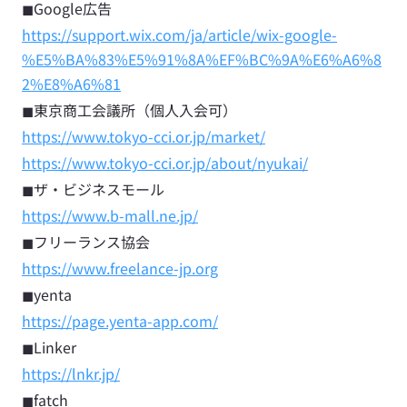
◼︎Google広告
https://support.wix.com/ja/article/wix-google-
%E5%BA%83%E5%91%8A%EF%BC%9A%E6%A6%8
2%E8%A6%81
◼︎東京商工会議所（個人入会可）
https://www.tokyo-cci.or.jp/market/
https://www.tokyo-cci.or.jp/about/nyukai/
◼︎ザ・ビジネスモール
https://www.b-mall.ne.jp/
◼︎フリーランス協会
https://www.freelance-jp.org
◼︎yenta
https://page.yenta-app.com/
◼︎Linker
https://lnkr.jp/
◼︎fatch