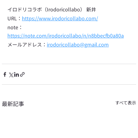
イロドリコラボ（Irodoricollabo） 新井
URL：
https://www.irodoricollabo.com/
note：
https://note.com/irodoricollabo/n/n8bbecfb0a80a
メールアドレス：
irodoricollabo@gmail.com
最新記事
すべて表示