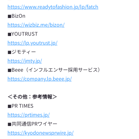
https://www.readytofashion.jp/lp/fatch
◼︎BizOn
https://wizbiz.me/bizon/
◼︎YOUTRUST
https://lp.youtrust.jp/
◼︎ジモティー
https://jmty.jp/
◼︎Beee（インフルエンサー採用サービス）
https://company.lp.beee.jp/
＜その他：参考情報＞
◼︎PR TIMES
https://prtimes.jp/
◼︎共同通信PRワイヤー
https://kyodonewsprwire.jp/