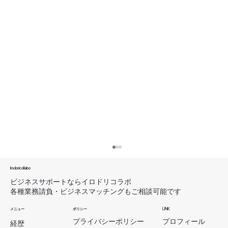
【活動報告】副業市場に関する調査レポ
ート（プレスリリース）＆実録noteを公
Irodoricollabo
開しました_Irodoricollabo（イロドリコ
ビジネスサポートならイロドリコラボ
ページをご覧いただき、ありがとうございま
各種業務請負・ビジネスマッチングもご相談可能です
ラボ）
す。 Irodoricollabo（イロドリコラボ）の鈴木
メニュー
ポリシー
LINK
（旧姓：新井）です。 本日（2026年1月15
​プロフィール
プライバシーポリシー
経歴
日）、私が代表を務める OriginalSelf合同会社