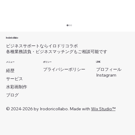
19.契約後も信頼を得る！納品後のヒアリ
ングでリピート率を上げる方法
Irodoricollabo
ビジネスサポートならイロドリコラボ
いつもご覧いただき、ありがとうございます。
各種業務請負・ビジネスマッチングもご相談可能です
イロドリコラボ（Irodoricollabo）の新井で
メニュー
ポリシー
LINK
す。 これまでに中小企業との商談1000件以
​プロフィール
プライバシーポリシー
経歴
上、起業後は取引社数150社以上の獲得を経験
Instagram
してきました。その経験を活かし、BtoB営業
サービス
におけるヒアリングの重要性や参考情報を発信
水彩画制作
し...
ブログ
© 2024-2026 by Irodoricollabo. Made with
Wix Studio™