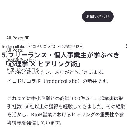
お問い合わせ
All Posts
Irodoricollabo（イロドリコラボ）
2025年2月2日
All Posts
5.フリーランス・個人事業主が学ぶべき
BtoB営業のヒント
「心理学 × ヒアリング術」
ヒアリングのコツ
いつもご覧いただき、ありがとうございます。
イロドリコラボ（Irodoricollabo）の新井です。
これまでに中小企業との商談1000件以上、起業後は取
引社数150社以上の獲得を経験してきました。その経験
を活かし、BtoB営業におけるヒアリングの重要性や参
考情報を発信しています。