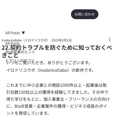
お問い合わせ
All Posts
Irodoricollabo（イロドリコラボ）
2025年2月2日
All Posts
22.契約トラブルを防ぐために知っておくべ
BtoB営業のヒント
きこと
ヒアリングのコツ
いつもご覧いただき、ありがとうございます。
イロドリコラボ（Irodoricollabo）の新井です。
これまでに中小企業との商談1000件以上・起業後は取
引社数150社以上の獲得を経験してきました。その中で
得た学びをもとに、個人事業主・フリーランスの方向け
に、BtoB営業・企業案件の獲得・ビジネス成長のポイ
ントを発信しています。