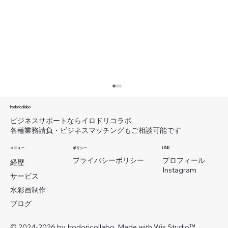
29.「ありがとう」がビジネスになる！個
人事業主・フリーランスの新サービス創
Irodoricollabo
出術
ビジネスサポートならイロドリコラボ
いつもご覧いただき、ありがとうございます。
各種業務請負・ビジネスマッチングもご相談可能です
イロドリコラボ（Irodoricollabo）の新井で
メニュー
ポリシー
LINK
す。 これまでに中小企業との商談1000件以
​プロフィール
プライバシーポリシー
経歴
上・起業後は取引社数150社以上の獲得を経験
Instagram
してきました。その中で得た学びをもとに、個
サービス
人事業主・フリーランスの方向けに、BtoB営
水彩画制作
業...
ブログ
© 2024-2026 by Irodoricollabo. Made with
Wix Studio™