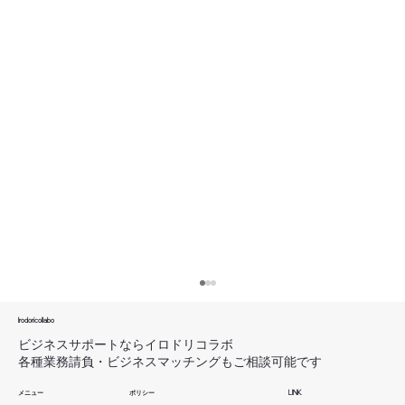
【活動報告】副業市場に関する調査レポ
ート（プレスリリース）＆実録noteを公
Irodoricollabo
開しました_Irodoricollabo（イロドリコ
ビジネスサポートならイロドリコラボ
ページをご覧いただき、ありがとうございま
各種業務請負・ビジネスマッチングもご相談可能です
ラボ）
す。 Irodoricollabo（イロドリコラボ）の鈴木
メニュー
ポリシー
LINK
（旧姓：新井）です。 本日（2026年1月15