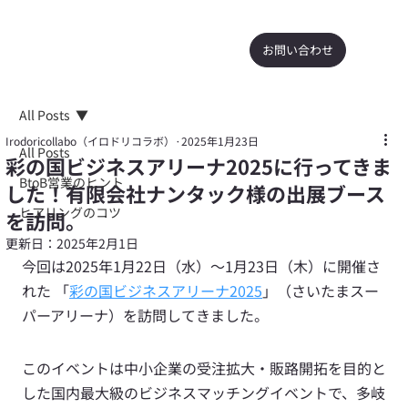
お問い合わせ
All Posts
Irodoricollabo（イロドリコラボ）
2025年1月23日
All Posts
彩の国ビジネスアリーナ2025に行ってきま
BtoB営業のヒント
した！有限会社ナンタック様の出展ブース
ヒアリングのコツ
を訪問。
更新日：
2025年2月1日
今回は2025年1月22日（水）～1月23日（木）に開催さ
れた 「
彩の国ビジネスアリーナ2025
」（さいたまスー
パーアリーナ）を訪問してきました。
このイベントは中小企業の受注拡大・販路開拓を目的と
した国内最大級のビジネスマッチングイベントで、多岐